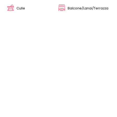
Culle
Balcone/Lanai/Terrazza
LOCATION
COOKIE
Via Della Conciliazione 106 -
Mantova
Questo sito web utilizza i cookie. Maggiori informazioni
sui cookie sono disponibili a
questo link
. Continuando
ad utilizzare questo sito si acconsente all'utilizzo dei
cookie durante la navigazione.
ACCETTA
INDICAZIONI STRADALI