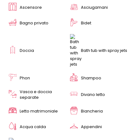
Ascensore
Asciugamani
Bagno privato
Bidet
Doccia
Bath tub with spray jets
Phon
Shampoo
Vasca e doccia
Divano letto
separate
Letto matrimoniale
Biancheria
Acqua calda
Appendini