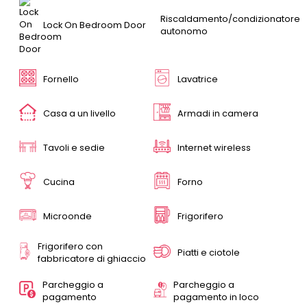
Riscaldamento/condizionatore
Lock On Bedroom Door
autonomo
Fornello
Lavatrice
Casa a un livello
Armadi in camera
Tavoli e sedie
Internet wireless
Cucina
Forno
Microonde
Frigorifero
Frigorifero con
Piatti e ciotole
fabbricatore di ghiaccio
Parcheggio a
Parcheggio a
pagamento
pagamento in loco