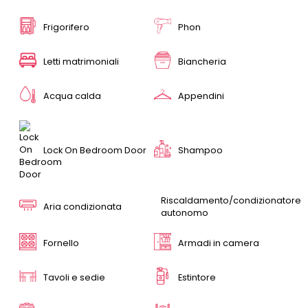
Frigorifero
Phon
Letti matrimoniali
Biancheria
Acqua calda
Appendini
Lock On Bedroom Door
Shampoo
Riscaldamento/condizionatore
Aria condizionata
autonomo
Fornello
Armadi in camera
Tavoli e sedie
Estintore